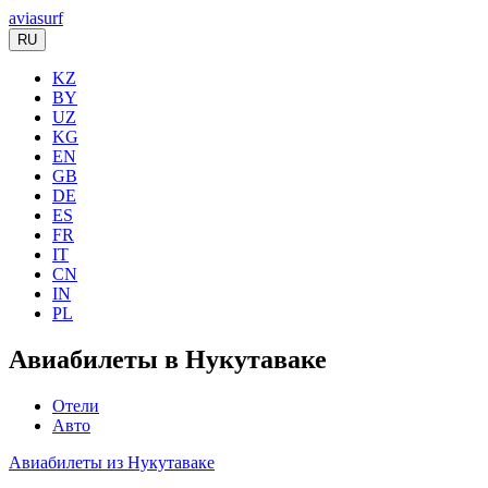
aviasurf
RU
KZ
BY
UZ
KG
EN
GB
DE
ES
FR
IT
CN
IN
PL
Авиабилеты в Нукутаваке
Отели
Авто
Авиабилеты из Нукутаваке