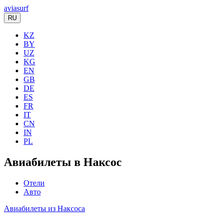
aviasurf
RU
KZ
BY
UZ
KG
EN
GB
DE
ES
FR
IT
CN
IN
PL
Авиабилеты в Наксос
Отели
Авто
Авиабилеты из Наксоса