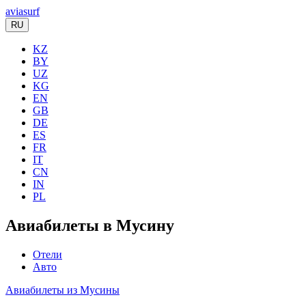
aviasurf
RU
KZ
BY
UZ
KG
EN
GB
DE
ES
FR
IT
CN
IN
PL
Авиабилеты в Мусину
Отели
Авто
Авиабилеты из Мусины