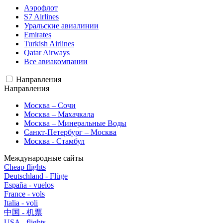
Аэрофлот
S7 Airlines
Уральские авиалинии
Emirates
Turkish Airlines
Qatar Airways
Все авиакомпании
Направления
Направления
Москва – Сочи
Москва – Махачкала
Москва – Минеральные Воды
Санкт-Петербург – Москва
Москва - Стамбул
Международные сайты
Cheap flights
Deutschland - Flüge
España - vuelos
France - vols
Italia - voli
中国 - 机票
USA - flights