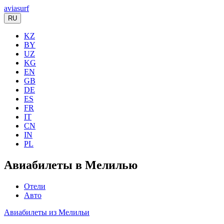
aviasurf
RU
KZ
BY
UZ
KG
EN
GB
DE
ES
FR
IT
CN
IN
PL
Авиабилеты в Мелилью
Отели
Авто
Авиабилеты из Мелильи