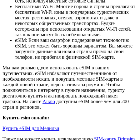
сеть, используя местные сотовые сигналы.
Бесплатный Wi-Fi: Многие города и страны предлагают
бесплатные Wi-Fi зоны в популярных туристических
местах, ресторанах, отелях, аэропортах и даже в
некоторых общественных транспортах. Будьте
осторожны при использовании открытых Wi-Fi сетей,
так как они могут быть небезопасными.
eSIM: Если ваш смартфон поддерживает технологию
eSIM, это может быть хорошим вариантом. Вы можете
загрузить данные для новой страны прямо на свой
телефон, не прибегая к физической SIM-карте.
Мы вам рекомендуем использовать eSIM в ваших
путешествиях. eSIM избавляют путешественников от
необходимости искать и покупать местные SIM-карты в
каждой новой стране, переплачивая за роуминг. Чтобы
подключиться к интернету в пункте назначения, туристу
достаточно купить и активировать подходящий пакет
трафика. На сайте
Airalo
доступны eSIM более чем для 200
стран и регионов.
Купить esim онлайн:
Купить eSIM для Мелильи
Также вы можете купить международную
SIM-карту Drimsim
,