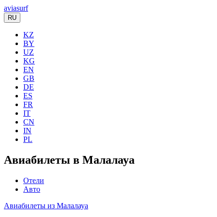
aviasurf
RU
KZ
BY
UZ
KG
EN
GB
DE
ES
FR
IT
CN
IN
PL
Авиабилеты в Малалауа
Отели
Авто
Авиабилеты из Малалауа