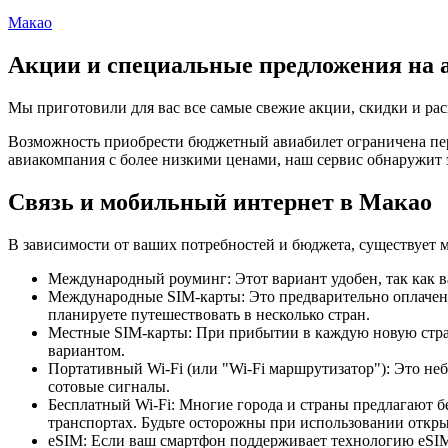
Макао
Акции и специальные предложения на 
Мы приготовили для вас все самые свежие акции, скидки и ра
Возможность приобрести бюджетный авиабилет ограничена пер
авиакомпания с более низкими ценами, наш сервис обнаружит 
Связь и мобильный интернет в Макао
В зависимости от ваших потребностей и бюджета, существует 
Международный роуминг: Этот вариант удобен, так как в
Международные SIM-карты: Это предварительно оплаченн
планируете путешествовать в несколько стран.
Местные SIM-карты: При прибытии в каждую новую страну
вариантом.
Портативный Wi-Fi (или "Wi-Fi маршрутизатор"): Это неб
сотовые сигналы.
Бесплатный Wi-Fi: Многие города и страны предлагают б
транспортах. Будьте осторожны при использовании открыт
eSIM: Если ваш смартфон поддерживает технологию eSIM,