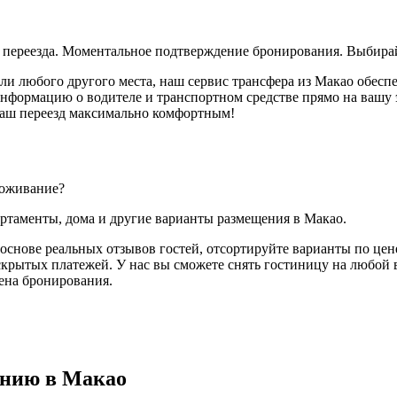
о переезда. Моментальное подтверждение бронирования. Выбирай
или любого другого места, наш сервис трансфера из Макао обесп
ормацию о водителе и транспортном средстве прямо на вашу эл
 ваш переезд максимально комфортным!
роживание?
артаменты, дома и другие варианты размещения в Макао.
основе реальных отзывов гостей, отсортируйте варианты по цене
скрытых платежей. У нас вы сможете снять гостиницу на любой в
мена бронирования.
ению в Макао