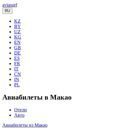
aviasurf
RU
KZ
BY
UZ
KG
EN
GB
DE
ES
FR
IT
CN
IN
PL
Авиабилеты в Макао
Отели
Авто
Авиабилеты из Макао