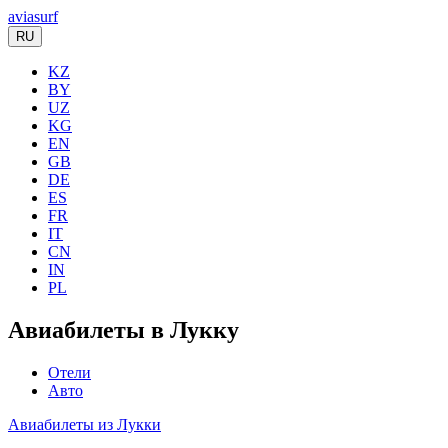
aviasurf
RU
KZ
BY
UZ
KG
EN
GB
DE
ES
FR
IT
CN
IN
PL
Авиабилеты в Лукку
Отели
Авто
Авиабилеты из Лукки