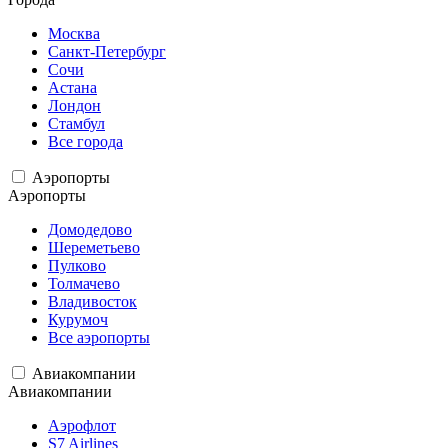
Москва
Санкт-Петербург
Сочи
Астана
Лондон
Стамбул
Все города
Аэропорты
Аэропорты
Домодедово
Шереметьево
Пулково
Толмачево
Владивосток
Курумоч
Все аэропорты
Авиакомпании
Авиакомпании
Аэрофлот
S7 Airlines