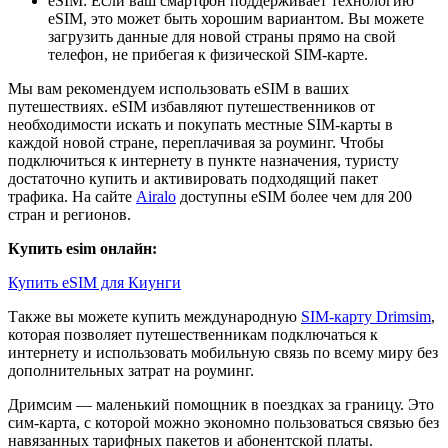
eSIM: Если ваш смартфон поддерживает технологию
eSIM, это может быть хорошим вариантом. Вы можете
загрузить данные для новой страны прямо на свой
телефон, не прибегая к физической SIM-карте.
Мы вам рекомендуем использовать eSIM в ваших
путешествиях. eSIM избавляют путешественников от
необходимости искать и покупать местные SIM-карты в
каждой новой стране, переплачивая за роуминг. Чтобы
подключиться к интернету в пункте назначения, туристу
достаточно купить и активировать подходящий пакет
трафика. На сайте
Airalo
доступны eSIM более чем для 200
стран и регионов.
Купить esim онлайн:
Купить eSIM для Киунги
Также вы можете купить международную
SIM-карту Drimsim
,
которая позволяет путешественникам подключаться к
интернету и использовать мобильную связь по всему миру без
дополнительных затрат на роуминг.
Дримсим — маленький помощник в поездках за границу. Это
сим-карта, с которой можно экономно пользоваться связью без
навязанных тарифных пакетов и абонентской платы.