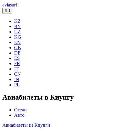
aviasurf
RU
KZ
BY
UZ
KG
EN
GB
DE
ES
FR
IT
CN
IN
PL
Авиабилеты в Киунгу
Отели
Авто
Авиабилеты из Киунги