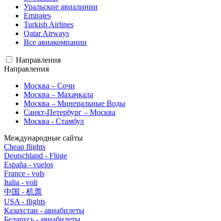
Уральские авиалинии
Emirates
Turkish Airlines
Qatar Airways
Все авиакомпании
Направления
Направления
Москва – Сочи
Москва – Махачкала
Москва – Минеральные Воды
Санкт-Петербург – Москва
Москва - Стамбул
Международные сайты
Cheap flights
Deutschland - Flüge
España - vuelos
France - vols
Italia - voli
中国 - 机票
USA - flights
Казахстан - авиабилеты
Беларусь - авиабилеты