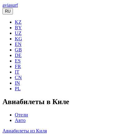
aviasurf
RU
KZ
BY
UZ
KG
EN
GB
DE
ES
FR
IT
CN
IN
PL
Авиабилеты в Киле
Отели
Авто
Авиабилеты из Киля