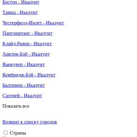
Бостон - Икалуит
Тампа - Икалуит
Честерфилд-Инлет - Икалуит
Пангниртанг - Икалуит
Клайд-Ривер - Икалуит
Арктик-Бэй - Икалуит
Ванкувер - Икалуит
Кембридж-Бэй - Икалуит
Балтимор - Икалуит
Сагеней - Икалуит
Показать все
Возврат к списку городов
Страны