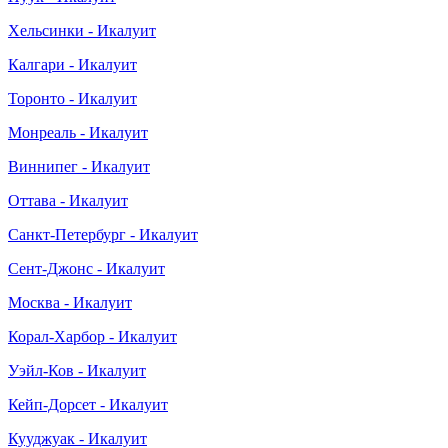
Хельсинки - Икалуит
Калгари - Икалуит
Торонто - Икалуит
Монреаль - Икалуит
Виннипег - Икалуит
Оттава - Икалуит
Санкт-Петербург - Икалуит
Сент-Джонс - Икалуит
Москва - Икалуит
Корал-Харбор - Икалуит
Уэйл-Ков - Икалуит
Кейп-Дорсет - Икалуит
Кууджуак - Икалуит