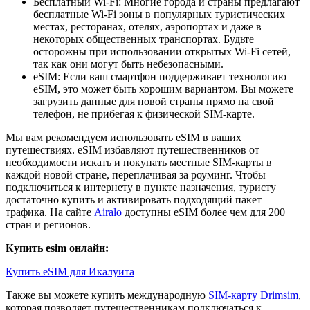
Бесплатный Wi-Fi: Многие города и страны предлагают
бесплатные Wi-Fi зоны в популярных туристических
местах, ресторанах, отелях, аэропортах и даже в
некоторых общественных транспортах. Будьте
осторожны при использовании открытых Wi-Fi сетей,
так как они могут быть небезопасными.
eSIM: Если ваш смартфон поддерживает технологию
eSIM, это может быть хорошим вариантом. Вы можете
загрузить данные для новой страны прямо на свой
телефон, не прибегая к физической SIM-карте.
Мы вам рекомендуем использовать eSIM в ваших
путешествиях. eSIM избавляют путешественников от
необходимости искать и покупать местные SIM-карты в
каждой новой стране, переплачивая за роуминг. Чтобы
подключиться к интернету в пункте назначения, туристу
достаточно купить и активировать подходящий пакет
трафика. На сайте
Airalo
доступны eSIM более чем для 200
стран и регионов.
Купить esim онлайн:
Купить eSIM для Икалуита
Также вы можете купить международную
SIM-карту Drimsim
,
которая позволяет путешественникам подключаться к