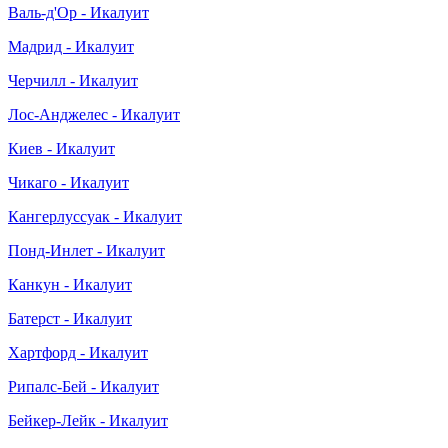
Валь-д'Ор - Икалуит
Мадрид - Икалуит
Черчилл - Икалуит
Лос-Анджелес - Икалуит
Киев - Икалуит
Чикаго - Икалуит
Кангерлуссуак - Икалуит
Понд-Инлет - Икалуит
Канкун - Икалуит
Батерст - Икалуит
Хартфорд - Икалуит
Рипалс-Бей - Икалуит
Бейкер-Лейк - Икалуит