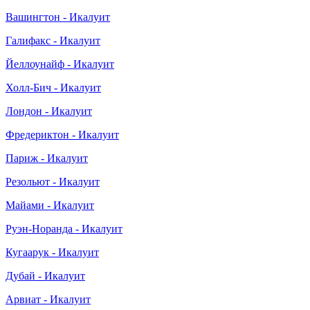
Вашингтон - Икалуит
Галифакс - Икалуит
Йеллоунайф - Икалуит
Холл-Бич - Икалуит
Лондон - Икалуит
Фредериктон - Икалуит
Париж - Икалуит
Резольют - Икалуит
Майами - Икалуит
Руэн-Норанда - Икалуит
Кугаарук - Икалуит
Дубай - Икалуит
Арвиат - Икалуит