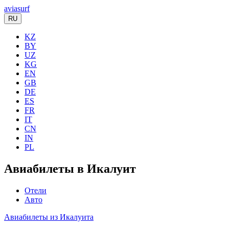
aviasurf
RU
KZ
BY
UZ
KG
EN
GB
DE
ES
FR
IT
CN
IN
PL
Авиабилеты в Икалуит
Отели
Авто
Авиабилеты из Икалуита