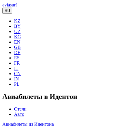
aviasurf
RU
KZ
BY
UZ
KG
EN
GB
DE
ES
FR
IT
CN
IN
PL
Авиабилеты в Идентон
Отели
Авто
Авиабилеты из Идентона