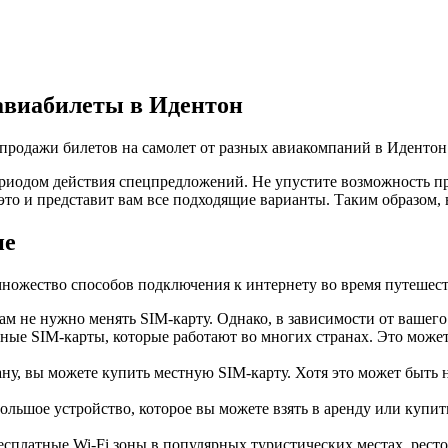
авиабилеты в Идентон
спродажи билетов на самолет от разных авиакомпаний в Идентон
иодом действия спецпредложений. Не упустите возможность пр
это и представит вам все подходящие варианты. Таким образом,
не
множество способов подключения к интернету во время путешест
ам не нужно менять SIM-карту. Однако, в зависимости от вашего
ые SIM-карты, которые работают во многих странах. Это может
, вы можете купить местную SIM-карту. Хотя это может быть не
ольшое устройство, которое вы можете взять в аренду или купить
есплатные Wi-Fi зоны в популярных туристических местах, ресто