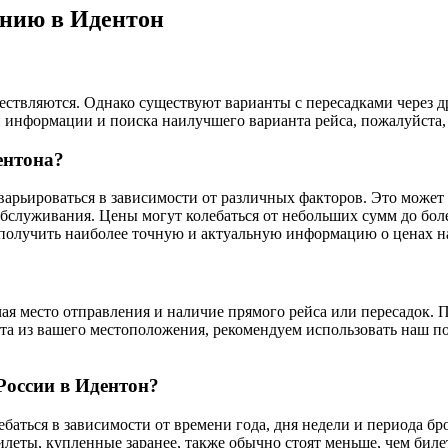
ению в Идентон
ствляются. Однако существуют варианты с пересадками через дру
 информации и поиска наилучшего варианта рейса, пожалуйста,
ентона?
варьироваться в зависимости от различных факторов. Это может 
бслуживания. Цены могут колебаться от небольших сумм до бол
 получить наиболее точную и актуальную информацию о ценах н
я место отправления и наличие прямого рейса или пересадок. По
а из вашего местоположения, рекомендуем использовать наш по
России в Идентон?
баться в зависимости от времени года, дня недели и периода бр
илеты, купленные заранее, также обычно стоят меньше, чем бил