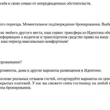
 себя и свою семью от непредвиденных обстоятельств.
ного переезда. Моментальное подтверждение бронирования. Выби
или любого другого места, наш сервис трансфера из Идентона об
ормацию о водителе и транспортном средстве прямо на вашу эл
те ваш переезд максимально комфортным!
 проживание?
артаменты, дома и другие варианты размещения в Идентоне.
основе реальных отзывов гостей, отсортируйте варианты по цене
скрытых платежей. У нас вы сможете снять гостиницу на любой в
мена бронирования.