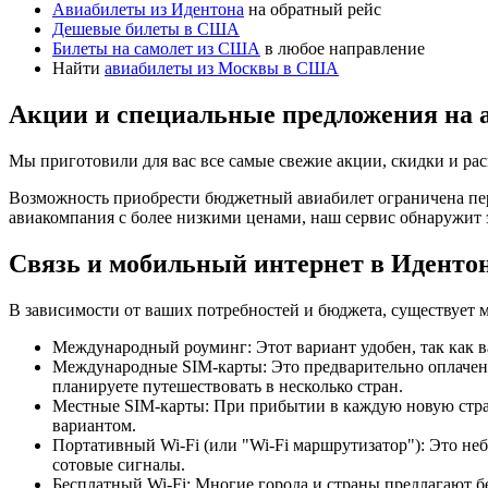
Авиабилеты из Идентона
на обратный рейс
Дешевые билеты в США
Билеты на самолет из США
в любое направление
Найти
авиабилеты из Москвы в США
Акции и специальные предложения на 
Мы приготовили для вас все самые свежие акции, скидки и ра
Возможность приобрести бюджетный авиабилет ограничена пер
авиакомпания с более низкими ценами, наш сервис обнаружит 
Связь и мобильный интернет в Иденто
В зависимости от ваших потребностей и бюджета, существует 
Международный роуминг: Этот вариант удобен, так как в
Международные SIM-карты: Это предварительно оплаченн
планируете путешествовать в несколько стран.
Местные SIM-карты: При прибытии в каждую новую страну
вариантом.
Портативный Wi-Fi (или "Wi-Fi маршрутизатор"): Это неб
сотовые сигналы.
Бесплатный Wi-Fi: Многие города и страны предлагают б