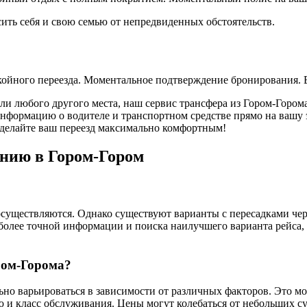
сить себя и свою семью от непредвиденных обстоятельств.
окойного переезда. Моментальное подтверждение бронирования. 
или любого другого места, наш сервис трансфера из Гором-Гором
ормацию о водителе и транспортном средстве прямо на вашу эл
 сделайте ваш переезд максимально комфортным!
ению в Гором-Гором
существляются. Однако существуют варианты с пересадками через
более точной информации и поиска наилучшего варианта рейса,
ором-Горома?
ьно варьироваться в зависимости от различных факторов. Это мо
 и класс обслуживания. Цены могут колебаться от небольших с