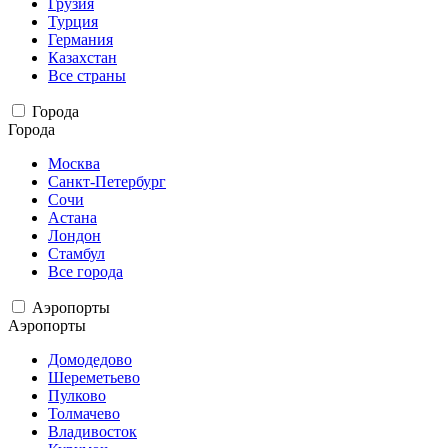
Грузия
Турция
Германия
Казахстан
Все страны
Города
Города
Москва
Санкт-Петербург
Сочи
Астана
Лондон
Стамбул
Все города
Аэропорты
Аэропорты
Домодедово
Шереметьево
Пулково
Толмачево
Владивосток