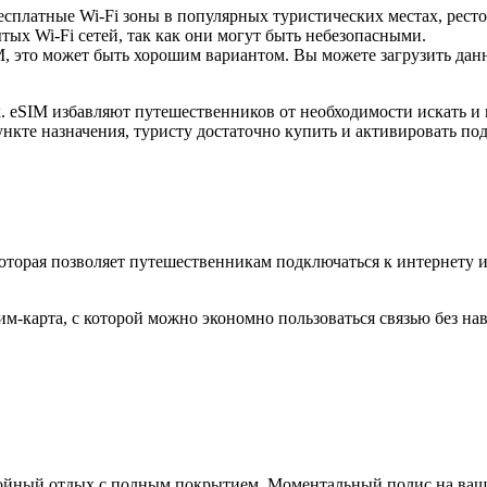
есплатные Wi-Fi зоны в популярных туристических местах, ресто
ых Wi-Fi сетей, так как они могут быть небезопасными.
 это может быть хорошим вариантом. Вы можете загрузить данны
 eSIM избавляют путешественников от необходимости искать и 
ункте назначения, туристу достаточно купить и активировать по
которая позволяет путешественникам подключаться к интернету 
м-карта, с которой можно экономно пользоваться связью без на
окойный отдых с полным покрытием. Моментальный полис на ваш