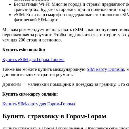
Бесплатный Wi-Fi: Многие города и страны предлагают б
транспортах. Будьте осторожны при использовании открыт
eSIM: Если ваш смартфон поддерживает технологию eSIM,
физической SIM-карте.
Мы вам рекомендуем использовать eSIM в ваших путешествиях.
переплачивая за роуминг. Чтобы подключиться к интернету в п
чем для 200 стран и регионов.
Купить esim онлайн:
Купить eSIM для Гором-Горома
Также вы можете купить международную
SIM-карту Drimsim
, 
дополнительных затрат на роуминг.
Дримсим — маленький помощник в поездках за границу. Это си
Купить сим-карту онлайн:
Купить SIM-карту для Гором-Горома
Купить страховку в Гором-Гором
Купите страховку в Гором-Гором онлайн. Обеспечьте себе сп