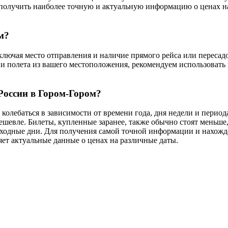
 получить наиболее точную и актуальную информацию о ценах на
м?
ключая место отправления и наличие прямого рейса или пересадо
 полета из вашего местоположения, рекомендуем использовать 
России в Гором-Гором?
колебаться в зависимости от времени года, дня недели и период
дешевле. Билеты, купленные заранее, также обычно стоят меньше
выходные дни. Для получения самой точной информации и нахож
ет актуальные данные о ценах на различные даты.