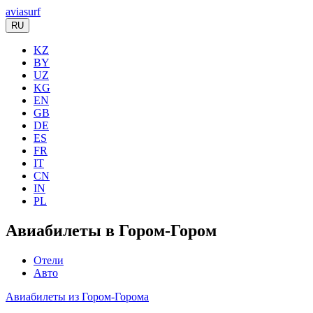
aviasurf
RU
KZ
BY
UZ
KG
EN
GB
DE
ES
FR
IT
CN
IN
PL
Авиабилеты в Гором-Гором
Отели
Авто
Авиабилеты из Гором-Горома