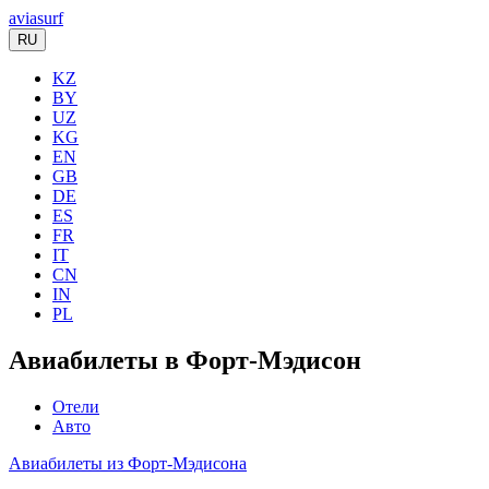
aviasurf
RU
KZ
BY
UZ
KG
EN
GB
DE
ES
FR
IT
CN
IN
PL
Авиабилеты в Форт-Мэдисон
Отели
Авто
Авиабилеты из Форт-Мэдисона