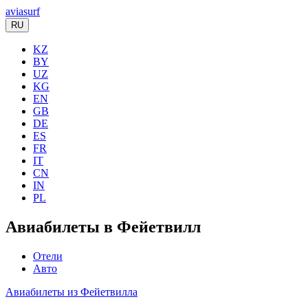
aviasurf
RU
KZ
BY
UZ
KG
EN
GB
DE
ES
FR
IT
CN
IN
PL
Авиабилеты в Фейетвилл
Отели
Авто
Авиабилеты из Фейетвилла