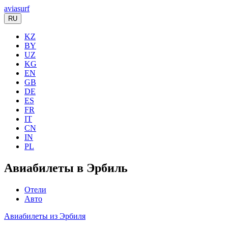
aviasurf
RU
KZ
BY
UZ
KG
EN
GB
DE
ES
FR
IT
CN
IN
PL
Авиабилеты в Эрбиль
Отели
Авто
Авиабилеты из Эрбиля