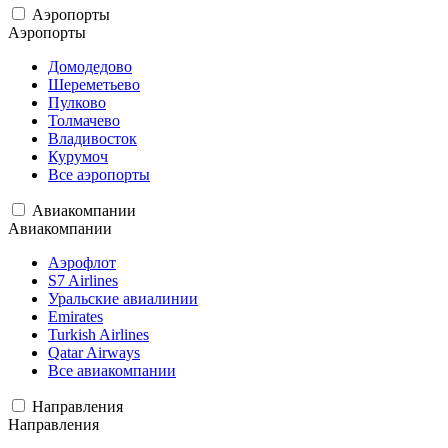
Аэропорты
Аэропорты
Домодедово
Шереметьево
Пулково
Толмачево
Владивосток
Курумоч
Все аэропорты
Авиакомпании
Авиакомпании
Аэрофлот
S7 Airlines
Уральские авиалинии
Emirates
Turkish Airlines
Qatar Airways
Все авиакомпании
Направления
Направления