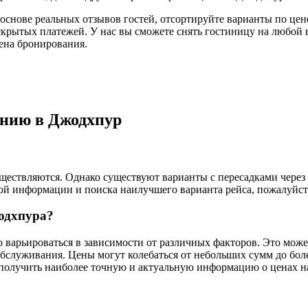
основе реальных отзывов гостей, отсортируйте варианты по цене
скрытых платежей. У нас вы сможете снять гостиницу на любой в
мена бронирования.
ению в Джодхпур
ествляются. Однако существуют варианты с пересадками через др
ой информации и поиска наилучшего варианта рейса, пожалуйст
жодхпура?
 варьироваться в зависимости от различных факторов. Это может
бслуживания. Цены могут колебаться от небольших сумм до бол
 получить наиболее точную и актуальную информацию о ценах н