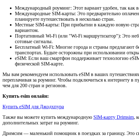
Международный роуминг: Этот вариант удобен, так как в
Международные SIM-карты: Это предварительно оплаченн
планируете путешествовать в несколько стран.
Местные SIM-карты: При прибытии в каждую новую страну
вариантом.
Портативный Wi-Fi (или "Wi-Fi маршрутизатор"): Это неб
сотовые сигналы.
Бесплатный Wi-Fi: Многие города и страны предлагают б
транспортах. Будьте осторожны при использовании открыт
eSIM: Если ваш смартфон поддерживает технологию eSIM,
физической SIM-карте.
Мы вам рекомендуем использовать eSIM в ваших путешествиях.
переплачивая за роуминг. Чтобы подключиться к интернету в п
чем для 200 стран и регионов.
Купить esim онлайн:
Купить eSIM для Джодхпура
Также вы можете купить международную
SIM-карту Drimsim
, 
дополнительных затрат на роуминг.
Дримсим — маленький помощник в поездках за границу. Это си