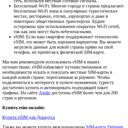
сеть, используя местные сотовые сигналы.
Бесплатный Wi-Fi: Многие города и страны предлагают
бесплатные Wi-Fi зоны в популярных туристических
местах, ресторанах, отелях, аэропортах и даже в
некоторых общественных транспортах. Будьте
осторожны при использовании открытых Wi-Fi сетей,
так как они могут быть небезопасными.
eSIM: Если ваш смартфон поддерживает технологию
eSIM, это может быть хорошим вариантом. Вы можете
загрузить данные для новой страны прямо на свой
телефон, не прибегая к физической SIM-карте.
Мы вам рекомендуем использовать eSIM в ваших
путешествиях. eSIM избавляют путешественников от
необходимости искать и покупать местные SIM-карты в
каждой новой стране, переплачивая за роуминг. Чтобы
подключиться к интернету в пункте назначения, туристу
достаточно купить и активировать подходящий пакет
трафика. На сайте
Airalo
доступны eSIM более чем для 200
стран и регионов.
Купить esim онлайн:
Купить eSIM для Дорадуса
Также вы можете купить международную
SIM-карту Drimsim
,