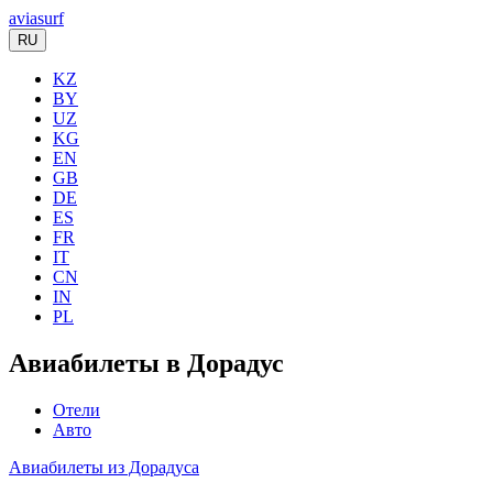
aviasurf
RU
KZ
BY
UZ
KG
EN
GB
DE
ES
FR
IT
CN
IN
PL
Авиабилеты в Дорадус
Отели
Авто
Авиабилеты из Дорадуса