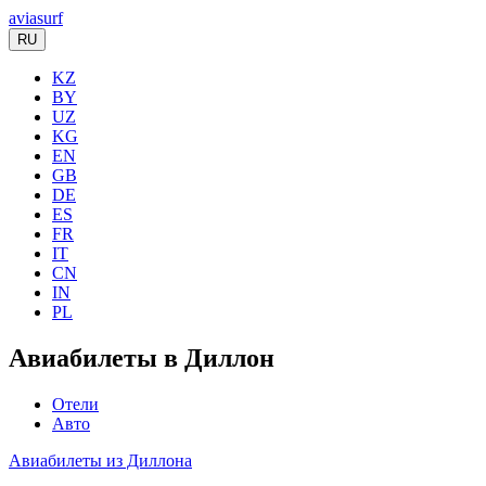
aviasurf
RU
KZ
BY
UZ
KG
EN
GB
DE
ES
FR
IT
CN
IN
PL
Авиабилеты в Диллон
Отели
Авто
Авиабилеты из Диллона