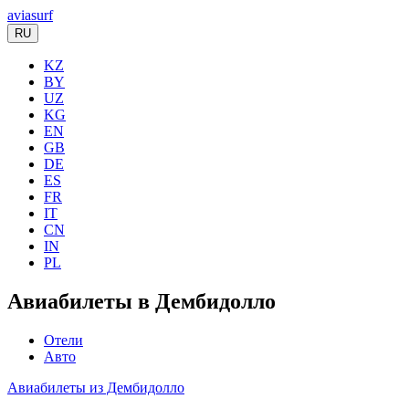
aviasurf
RU
KZ
BY
UZ
KG
EN
GB
DE
ES
FR
IT
CN
IN
PL
Авиабилеты в Дембидолло
Отели
Авто
Авиабилеты из Дембидолло