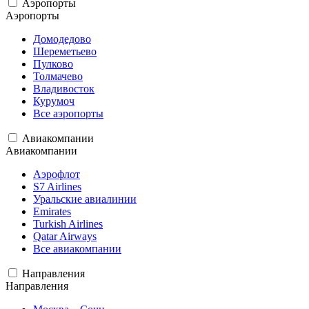
Аэропорты
Аэропорты
Домодедово
Шереметьево
Пулково
Толмачево
Владивосток
Курумоч
Все аэропорты
Авиакомпании
Авиакомпании
Аэрофлот
S7 Airlines
Уральские авиалинии
Emirates
Turkish Airlines
Qatar Airways
Все авиакомпании
Направления
Направления