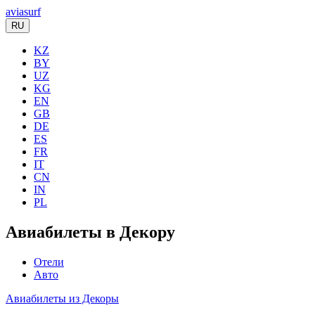
aviasurf
RU
KZ
BY
UZ
KG
EN
GB
DE
ES
FR
IT
CN
IN
PL
Авиабилеты в Декору
Отели
Авто
Авиабилеты из Декоры