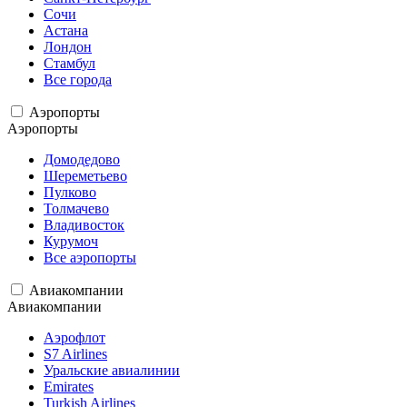
Сочи
Астана
Лондон
Стамбул
Все города
Аэропорты
Аэропорты
Домодедово
Шереметьево
Пулково
Толмачево
Владивосток
Курумоч
Все аэропорты
Авиакомпании
Авиакомпании
Аэрофлот
S7 Airlines
Уральские авиалинии
Emirates
Turkish Airlines