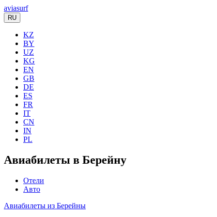
aviasurf
RU
KZ
BY
UZ
KG
EN
GB
DE
ES
FR
IT
CN
IN
PL
Авиабилеты в Берейну
Отели
Авто
Авиабилеты из Берейны