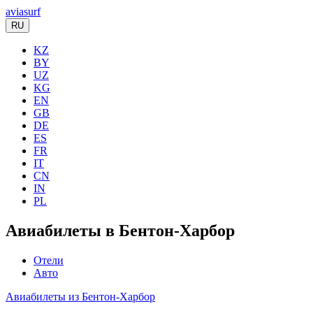
aviasurf
RU
KZ
BY
UZ
KG
EN
GB
DE
ES
FR
IT
CN
IN
PL
Авиабилеты в Бентон-Харбор
Отели
Авто
Авиабилеты из Бентон-Харбор