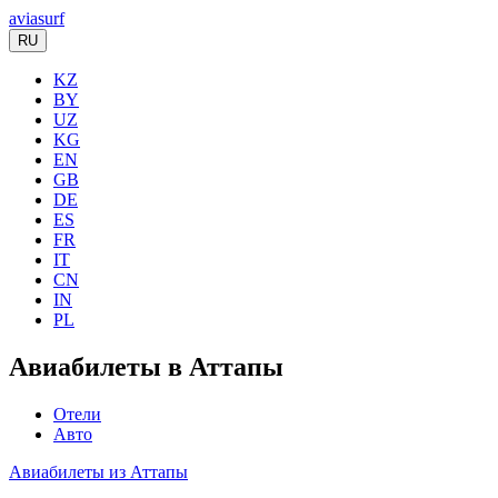
aviasurf
RU
KZ
BY
UZ
KG
EN
GB
DE
ES
FR
IT
CN
IN
PL
Авиабилеты в Аттапы
Отели
Авто
Авиабилеты из Аттапы