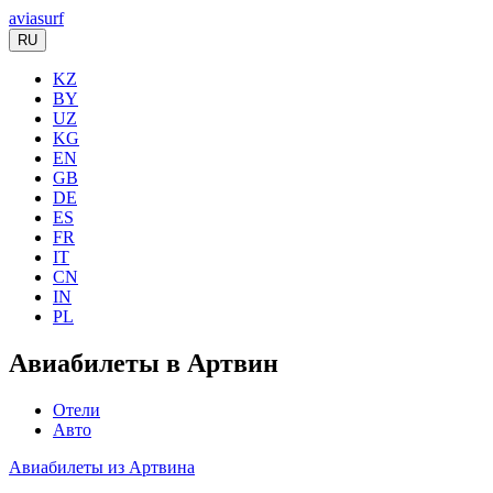
aviasurf
RU
KZ
BY
UZ
KG
EN
GB
DE
ES
FR
IT
CN
IN
PL
Авиабилеты в Артвин
Отели
Авто
Авиабилеты из Артвина