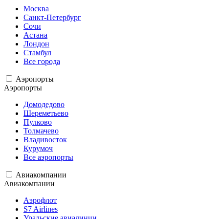
Москва
Санкт-Петербург
Сочи
Астана
Лондон
Стамбул
Все города
Аэропорты
Аэропорты
Домодедово
Шереметьево
Пулково
Толмачево
Владивосток
Курумоч
Все аэропорты
Авиакомпании
Авиакомпании
Аэрофлот
S7 Airlines
Уральские авиалинии