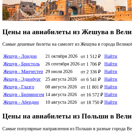
Цены на авиабилеты из Жешува в Вел
Самые дешевые билеты на самолет из Жешува в города Велико
Жешув - Лондон
21 октября 2026
Найти
от 1 512 ₽
Жешув - Бристоль
26 сентября 2026
Найти
от 1 706 ₽
Жешув - Манчестер
29 июля 2026
Найти
от 2 336 ₽
Жешув - Эдинбург
25 августа 2026
Найти
от 6 541 ₽
Жешув - Глазго
08 августа 2026
Найти
от 11 801 ₽
Жешув - Бирмингем
14 августа 2026
Найти
от 16 572 ₽
Жешув - Абердин
10 августа 2026
Найти
от 18 750 ₽
Цены на авиабилеты из Польши в Вел
Самые популярные направления из Польши в разные города Ве