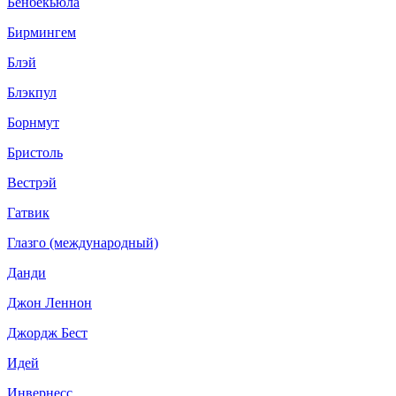
Бенбекьюла
Бирмингем
Блэй
Блэкпул
Борнмут
Бристоль
Вестрэй
Гатвик
Глазго (международный)
Данди
Джон Леннон
Джордж Бест
Идей
Инвернесс