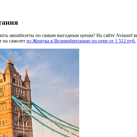
тания
ить авиабилеты по самым выгодным ценам? На сайте Aviasurf в
т на самолет
из Жешува в Великобританию по цене от 1 512 руб.