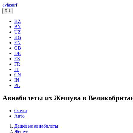
aviasurf
RU
KZ
BY
UZ
KG
EN
GB
DE
ES
FR
IT
CN
IN
PL
Авиабилеты из Жешува в Великобритан
Отели
Авто
Дешёвые авиабилеты
Жешув