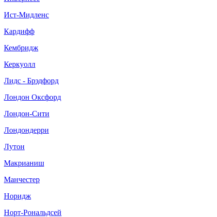
Ист-Мидленс
Кардифф
Кембридж
Керкуолл
Лидс - Брэдфорд
Лондон Оксфорд
Лондон-Сити
Лондондерри
Лутон
Макрианиш
Манчестер
Норидж
Норт-Рональдсей