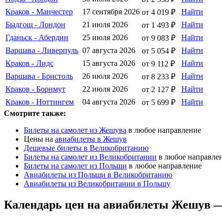
Краков - Манчестер
17 сентября 2026
Найти
от 4 019 ₽
Быдгощ - Лондон
21 июля 2026
Найти
от 1 493 ₽
Гданьск - Абердин
25 июля 2026
Найти
от 9 083 ₽
Варшава - Ливерпуль
07 августа 2026
Найти
от 5 054 ₽
Краков - Лидс
15 августа 2026
Найти
от 9 112 ₽
Варшава - Бристоль
26 июля 2026
Найти
от 8 233 ₽
Краков - Борнмут
22 июля 2026
Найти
от 2 127 ₽
Краков - Ноттингем
04 августа 2026
Найти
от 5 699 ₽
Смотрите также:
Билеты на самолет из Жешува
в любое направление
Цены на
авиабилеты в Жешув
Дешевые билеты в Великобританию
Билеты на самолет из Великобритании
в любое направле
Билеты на самолет из Польши
в любое направление
Авиабилеты из Польши в Великобританию
Авиабилеты из Великобритании в Польшу
Календарь цен на авиабилеты Жешув 