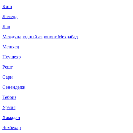
Киш
Ламерд
Лар
Международный аэропорт Мехрабад
Мешхед
Ноушехр
Решт
Сари
Сенендедж
Тебриз
Урмия
Хамадан
Чехбехар