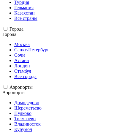
Турция
Германия
Казахстан
Все страны
Города
Города
Москва
Санкт-Петербург
Сочи
Астана
Лондон
Стамбул
Все города
Аэропорты
Аэропорты
Домодедово
Шереметьево
Пулково
Толмачево
Владивосток
Курумоч