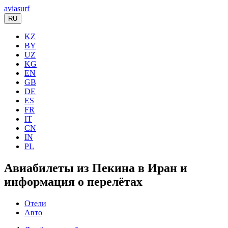
aviasurf
RU
KZ
BY
UZ
KG
EN
GB
DE
ES
FR
IT
CN
IN
PL
Авиабилеты из Пекина в Иран и
информация о перелётах
Отели
Авто