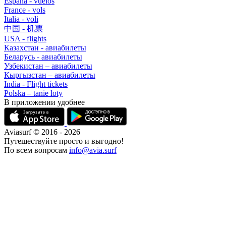
España - vuelos
France - vols
Italia - voli
中国 - 机票
USA - flights
Казахстан - авиабилеты
Беларусь - авиабилеты
Узбекистан – авиабилеты
Кыргызстан – авиабилеты
India - Flight tickets
Polska – tanie loty
В приложении удобнее
Aviasurf © 2016 - 2026
Путешествуйте просто и выгодно!
По всем вопросам
info@avia.surf