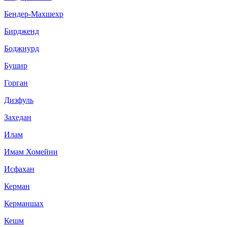
Бендер-Махшехр
Бирдженд
Боджнурд
Бушир
Горган
Дизфуль
Захедан
Илам
Имам Хомейни
Исфахан
Керман
Керманшах
Кешм