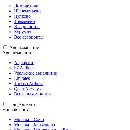
Домодедово
Шереметьево
Пулково
Толмачево
Владивосток
Курумоч
Все аэропорты
Авиакомпании
Авиакомпании
Аэрофлот
S7 Airlines
Уральские авиалинии
Emirates
Turkish Airlines
Qatar Airways
Все авиакомпании
Направления
Направления
Москва – Сочи
Москва – Махачкала
Москва – Минеральные Воды