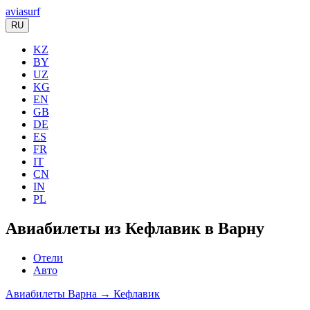
aviasurf
RU
KZ
BY
UZ
KG
EN
GB
DE
ES
FR
IT
CN
IN
PL
Авиабилеты из Кефлавик в Варну
Отели
Авто
Авиабилеты Варна → Кефлавик