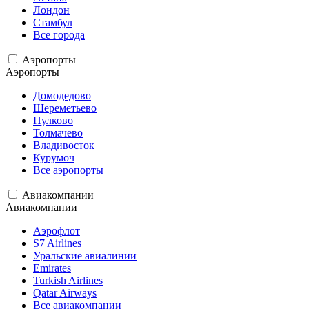
Лондон
Стамбул
Все города
Аэропорты
Аэропорты
Домодедово
Шереметьево
Пулково
Толмачево
Владивосток
Курумоч
Все аэропорты
Авиакомпании
Авиакомпании
Аэрофлот
S7 Airlines
Уральские авиалинии
Emirates
Turkish Airlines
Qatar Airways
Все авиакомпании