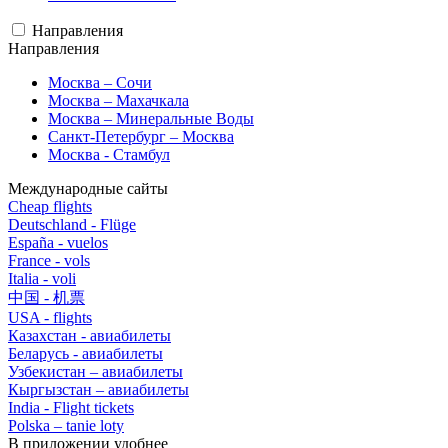
Направления
Направления
Москва – Сочи
Москва – Махачкала
Москва – Минеральные Воды
Санкт-Петербург – Москва
Москва - Стамбул
Международные сайты
Cheap flights
Deutschland - Flüge
España - vuelos
France - vols
Italia - voli
中国 - 机票
USA - flights
Казахстан - авиабилеты
Беларусь - авиабилеты
Узбекистан – авиабилеты
Кыргызстан – авиабилеты
India - Flight tickets
Polska – tanie loty
В приложении удобнее