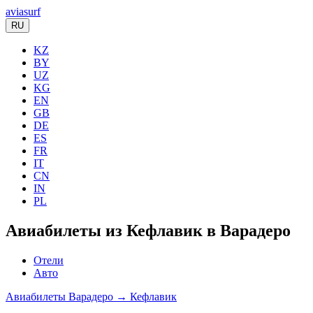
aviasurf
RU
KZ
BY
UZ
KG
EN
GB
DE
ES
FR
IT
CN
IN
PL
Авиабилеты из Кефлавик в Варадеро
Отели
Авто
Авиабилеты Варадеро → Кефлавик