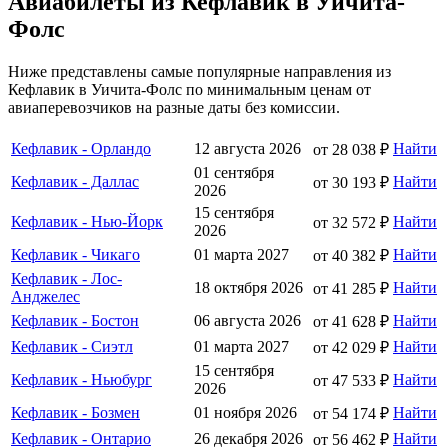
Авиабилеты из Кефлавик в Уичита-
Фолс
Ниже представлены самые популярные направления из
Кефлавик в Уичита-Фолс по минимальным ценам от
авиаперевозчиков на разные даты без комиссии.
Кефлавик - Орландо
12 августа 2026
Найти
от 28 038 ₽
01 сентября
Кефлавик - Даллас
Найти
от 30 193 ₽
2026
15 сентября
Кефлавик - Нью-Йорк
Найти
от 32 572 ₽
2026
Кефлавик - Чикаго
01 марта 2027
Найти
от 40 382 ₽
Кефлавик - Лос-
18 октября 2026
Найти
от 41 285 ₽
Анджелес
Кефлавик - Бостон
06 августа 2026
Найти
от 41 628 ₽
Кефлавик - Сиэтл
01 марта 2027
Найти
от 42 029 ₽
15 сентября
Кефлавик - Ньюбург
Найти
от 47 533 ₽
2026
Кефлавик - Бозмен
01 ноября 2026
Найти
от 54 174 ₽
Кефлавик - Онтарио
26 декабря 2026
Найти
от 56 462 ₽