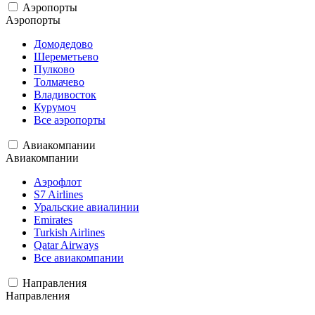
Аэропорты
Аэропорты
Домодедово
Шереметьево
Пулково
Толмачево
Владивосток
Курумоч
Все аэропорты
Авиакомпании
Авиакомпании
Аэрофлот
S7 Airlines
Уральские авиалинии
Emirates
Turkish Airlines
Qatar Airways
Все авиакомпании
Направления
Направления