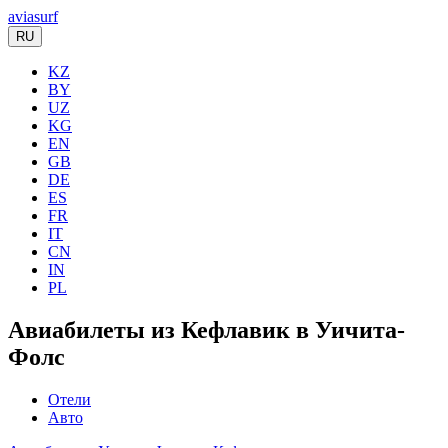
aviasurf
RU
KZ
BY
UZ
KG
EN
GB
DE
ES
FR
IT
CN
IN
PL
Авиабилеты из Кефлавик в Уичита-
Фолс
Отели
Авто