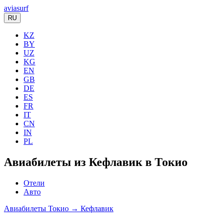
aviasurf
RU
KZ
BY
UZ
KG
EN
GB
DE
ES
FR
IT
CN
IN
PL
Авиабилеты из Кефлавик в Токио
Отели
Авто
Авиабилеты Токио → Кефлавик