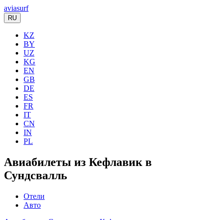
aviasurf
RU
KZ
BY
UZ
KG
EN
GB
DE
ES
FR
IT
CN
IN
PL
Авиабилеты из Кефлавик в
Сундсвалль
Отели
Авто