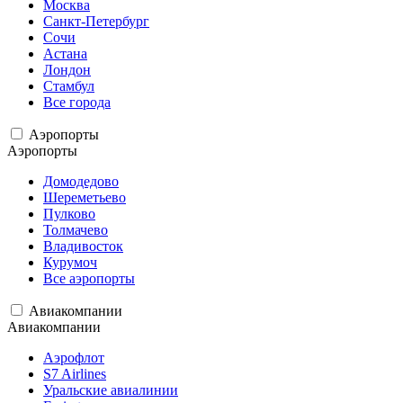
Москва
Санкт-Петербург
Сочи
Астана
Лондон
Стамбул
Все города
Аэропорты
Аэропорты
Домодедово
Шереметьево
Пулково
Толмачево
Владивосток
Курумоч
Все аэропорты
Авиакомпании
Авиакомпании
Аэрофлот
S7 Airlines
Уральские авиалинии