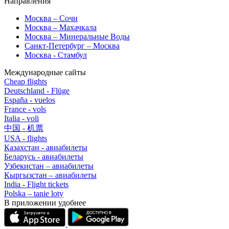
Направления
Москва – Сочи
Москва – Махачкала
Москва – Минеральные Воды
Санкт-Петербург – Москва
Москва - Стамбул
Международные сайты
Cheap flights
Deutschland - Flüge
España - vuelos
France - vols
Italia - voli
中国 - 机票
USA - flights
Казахстан - авиабилеты
Беларусь - авиабилеты
Узбекистан – авиабилеты
Кыргызстан – авиабилеты
India - Flight tickets
Polska – tanie loty
В приложении удобнее