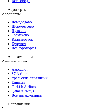
Все города
Аэропорты
Аэропорты
Домодедово
Шереметьево
Пулково
Толмачево
Владивосток
Курумоч
Все аэропорты
Авиакомпании
Авиакомпании
Аэрофлот
S7 Airlines
Уральские авиалинии
Emirates
Turkish Airlines
Qatar Airways
Все авиакомпании
Направления