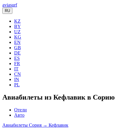
aviasurf
RU
KZ
BY
UZ
KG
EN
GB
DE
ES
FR
IT
CN
IN
PL
Авиабилеты из Кефлавик в Сорию
Отели
Авто
Авиабилеты Сория → Кефлавик