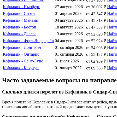
от 37 908 ₽
Кефлавик - Ньюбург
27 августа 2026
Найт
от 38 002 ₽
Кефлавик - Сиэтл
01 апреля 2027
Найт
от 42 547 ₽
Кефлавик - Майами
04 августа 2026
Найт
от 45 818 ₽
Кефлавик - Бостон
18 августа 2026
Найт
от 47 558 ₽
Кефлавик - Даллас
13 августа 2026
Найт
от 52 620 ₽
Кефлавик - Форт-Лодердейл
04 августа 2026
Найт
от 52 924 ₽
Кефлавик - Лонг-Бич
01 октября 2026
Найт
от 54 908 ₽
Кефлавик - Онтарио
01 октября 2026
Найт
от 55 127 ₽
Кефлавик - Сент-Луис
31 июля 2026
Найт
от 62 939 ₽
Кефлавик - Кахулуи
01 января 2027
Найт
от 69 568 ₽
Часто задаваемые вопросы по направ
Сколько длится перелет из Кефлавик в Сидар-Си
Время полета из Кефлавик в Сидар-Сити зависит от рейса, пр
поисковик авиабилетов, который предоставит вам детальную 
Существует ли прямой рейс Кефлавик — Сидар-С