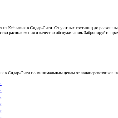
я из Кефлавик в Сидар-Сити. От уютных гостиниц до роскошных
бство расположения и качество обслуживания. Забронируйте прям
к в Сидар-Сити по минимальным ценам от авиаперевозчиков на 
и
и
и
и
и
и