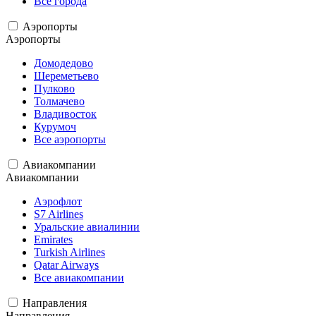
Все города
Аэропорты
Аэропорты
Домодедово
Шереметьево
Пулково
Толмачево
Владивосток
Курумоч
Все аэропорты
Авиакомпании
Авиакомпании
Аэрофлот
S7 Airlines
Уральские авиалинии
Emirates
Turkish Airlines
Qatar Airways
Все авиакомпании
Направления
Направления