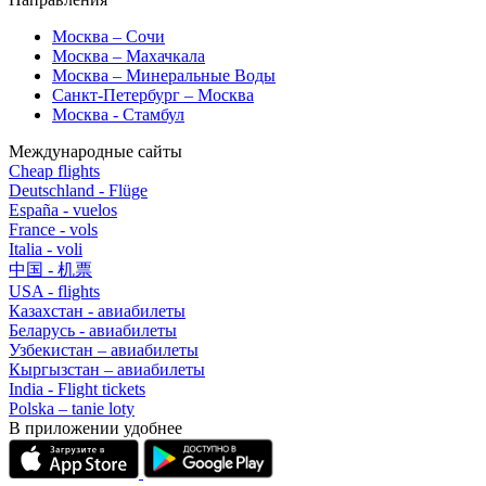
Москва – Сочи
Москва – Махачкала
Москва – Минеральные Воды
Санкт-Петербург – Москва
Москва - Стамбул
Международные сайты
Cheap flights
Deutschland - Flüge
España - vuelos
France - vols
Italia - voli
中国 - 机票
USA - flights
Казахстан - авиабилеты
Беларусь - авиабилеты
Узбекистан – авиабилеты
Кыргызстан – авиабилеты
India - Flight tickets
Polska – tanie loty
В приложении удобнее