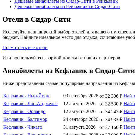
Дешёвые авиабилеты из Сидар-Сити в Рейкьявик
Дешёвые авиабилеты из Рейкьявика в Сидар-Сити
Отели в Сидар-Сити
Исследуйте наш широкий выбор отелей для вашего путешестви
бюджет. Найдите идеальное место для отдыха, сочетающее удо
Посмотреть все отели
Или воспользуйтесь формой поиска от наших партнеров
Авиабилеты из Кефлавик в Сидар-Сити
Ниже представлены самые популярные направления из Кефлави
Кефлавик - Нью-Йорк
03 сентября 2026
Найт
от 32 306 ₽
Кефлавик - Лос-Анджелес
12 августа 2026
Найт
от 32 530 ₽
Кефлавик - Орландо
12 августа 2026
Найт
от 34 247 ₽
Кефлавик - Балтимор
24 сентября 2026
Найт
от 34 933 ₽
Кефлавик - Чикаго
31 августа 2026
Найт
от 37 160 ₽
Кефлавик - Вашингтон
24 сентября 2026
Найт