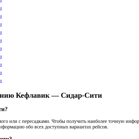
и
и
и
и
и
и
и
и
и
и
лению Кефлавик — Сидар-Сити
ти?
ямого или с пересадками. Чтобы получить наиболее точную инфо
информацию обо всех доступных вариантах рейсов.
ити?