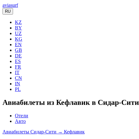
aviasurf
RU
KZ
BY
UZ
KG
EN
GB
DE
ES
FR
IT
CN
IN
PL
Авиабилеты из Кефлавик в Сидар-Сити
Отели
Авто
Авиабилеты Сидар-Сити → Кефлавик