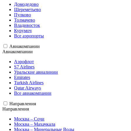
Домодедово
Шереметьево
Пулково
Толмачево
Владивосток
Курумоч
Все аэропорты
Авиакомпании
Авиакомпании
Аэрофлот
S7 Airlines
Уральские авиалинии
Emirates
Turkish Airlines
Qatar Airways
Все авиакомпании
Направления
Направления
Москва – Сочи
Москва – Махачкала
Москва – Минеральные Воды