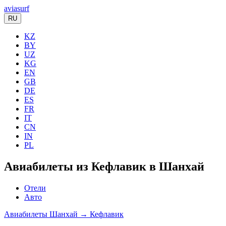
aviasurf
RU
KZ
BY
UZ
KG
EN
GB
DE
ES
FR
IT
CN
IN
PL
Авиабилеты из Кефлавик в Шанхай
Отели
Авто
Авиабилеты Шанхай → Кефлавик