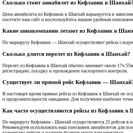
Сколько стоит авиабилет из Кефлавик в Шанхай
Цена авиабилета из Кефлавик в Шанхай варьируется в зависим
посетите наш сайт и воспользуйтесь нашим удобным поисковик
Какие авиакомпании летают из Кефлавик в Шан
По маршруту Кефлавик — Шанхай осуществляют рейсы следующие
Сколько длится перелет из Кефлавик в Шанхай?
Перелет из Кефлавик в Шанхай обычно занимает около 17ч 55ми
регистрацию, посадку и прохождение паспортного контроля.
Существует ли прямой рейс Кефлавик — Шанхай
В настоящее время прямые рейсы из Кефлавик в Шанхай не осущ
и продолжительности ожидания. Для получения наиболее точн
Как часто осуществляются рейсы из Кефлавик в
По маршруту Кефлавик - Шанхай осуществляется 25 рейсов в н
Рекомендуем использовать наш поисковик авиабилетов для пол
количество рейсов и наличие билетов могут варьироваться.