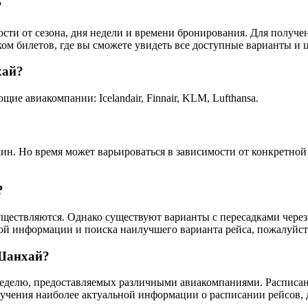
?
ости от сезона, дня недели и времени бронирования. Для получ
ом билетов, где вы сможете увидеть все доступные варианты и 
хай?
 авиакомпании: Icelandair, Finnair, KLM, Lufthansa.
н. Но время может варьироваться в зависимости от конкретной 
?
ествляются. Однако существуют варианты с пересадками через д
ой информации и поиска наилучшего варианта рейса, пожалуйст
 Шанхай?
еделю, предоставляемых различными авиакомпаниями. Расписание
учения наиболее актуальной информации о расписании рейсов, д