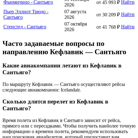
Фьюмичино - Сантьяго
Найти
от 45 993 ₽
2026
Пьер Эллиот Трюдо -
07 августа
Найти
от 30 209 ₽
Сантьяго
2026
07 октября
Стенстед - Сантьяго
Найти
от 41 768 ₽
2026
Часто задаваемые вопросы по
направлению Кефлавик — Сантьяго
Какие авиакомпании летают из Кефлавик в
Сантьяго?
По маршруту Кефлавик — Сантьяго осуществляют рейсы
следующие авиакомпании: Icelandair.
Сколько длится перелет из Кефлавик в
Сантьяго?
Время полета из Кефлавик в Сантьяго зависит от рейса,
прямого или с пересадками. Чтобы получить наиболее точную
информацию о времени полета, рекомендуем использовать
наш поисковик авиабилетов, который предоставит вам