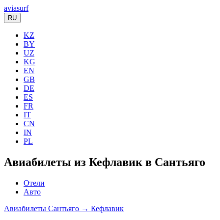
aviasurf
RU
KZ
BY
UZ
KG
EN
GB
DE
ES
FR
IT
CN
IN
PL
Авиабилеты из Кефлавик в Сантьяго
Отели
Авто
Авиабилеты Сантьяго → Кефлавик