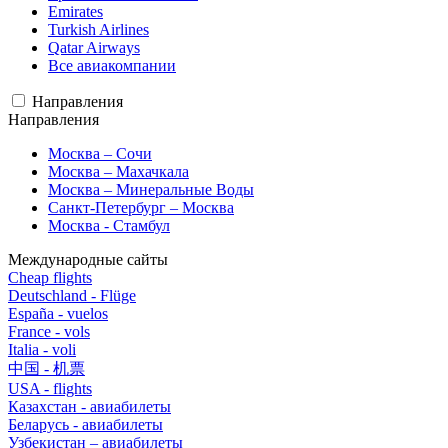
Emirates
Turkish Airlines
Qatar Airways
Все авиакомпании
Направления
Направления
Москва – Сочи
Москва – Махачкала
Москва – Минеральные Воды
Санкт-Петербург – Москва
Москва - Стамбул
Международные сайты
Cheap flights
Deutschland - Flüge
España - vuelos
France - vols
Italia - voli
中国 - 机票
USA - flights
Казахстан - авиабилеты
Беларусь - авиабилеты
Узбекистан – авиабилеты