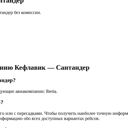
нтандер
тандер без комиссии.
ению Кефлавик — Сантандер
андер?
ующие авиакомпании: Iberia.
р?
мого или с пересадками. Чтобы получить наиболее точную инфор
информацию обо всех доступных вариантах рейсов.