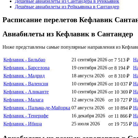
Дешёвые авиабилеты из Сантандера в Рейкьявик
Дешёвые авиабилеты из Рейкьявика в Сантандер
Расписание перелетов Кефлавик Сантан
Авиабилеты из Кефлавик в Сантандер
Ниже представлены самые популярные направления из Кефлави
Кефлавик - Бильбао
21 сентября 2026
Н
от 7 513 ₽
Кефлавик - Барселона
19 сентября 2026
Н
от 8 194 ₽
Кефлавик - Мадрид
18 августа 2026
Н
от 8 310 ₽
Кефлавик - Валенсия
10 сентября 2026
Н
от 10 037 ₽
Кефлавик - Аликанте
10 сентября 2026
Н
от 10 369 ₽
Кефлавик - Малага
12 августа 2026
Н
от 10 727 ₽
Кефлавик - Пальма-де-Майорка
07 августа 2026
Н
от 10 894 ₽
Кефлавик - Тенерифе
16 декабря 2026
Н
от 11 866 ₽
Кефлавик - Ибица
25 июля 2026
Н
от 19 755 ₽