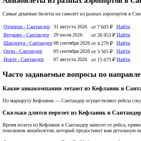
Авиабилеты из разных аэропортов в Са
Самые дешевые билеты на самолет из разных аэропортов в Сан
Отопени - Сантандер
31 августа 2026
Найти
от 7 605 ₽
Внуково - Сантандер
29 июля 2026
Найти
от 26 953 ₽
Шарлеруа - Сантандер
08 сентября 2026
Найти
от 4 279 ₽
Орли - Сантандер
05 сентября 2026
Найти
от 3 565 ₽
Норте - Сантандер
07 августа 2026
Найти
от 15 675 ₽
Часто задаваемые вопросы по направл
Какие авиакомпании летают из Кефлавик в Сант
По маршруту Кефлавик — Сантандер осуществляют рейсы след
Сколько длится перелет из Кефлавик в Сантанде
Время полета из Кефлавик в Сантандер зависит от рейса, пря
поисковик авиабилетов, который предоставит вам детальную 