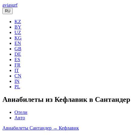
aviasurf
RU
KZ
BY
UZ
KG
EN
GB
DE
ES
FR
IT
CN
IN
PL
Авиабилеты из Кефлавик в Сантандер
Отели
Авто
Авиабилеты Сантандер → Кефлавик