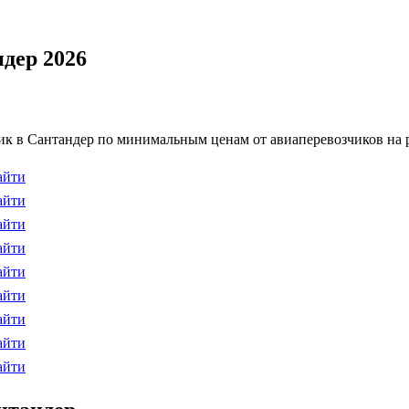
дер 2026
к в Сантандер по минимальным ценам от авиаперевозчиков на р
айти
айти
айти
айти
айти
айти
айти
айти
айти