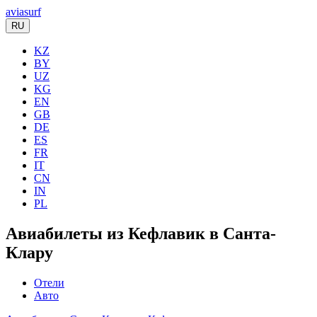
aviasurf
RU
KZ
BY
UZ
KG
EN
GB
DE
ES
FR
IT
CN
IN
PL
Авиабилеты из Кефлавик в Санта-
Клару
Отели
Авто