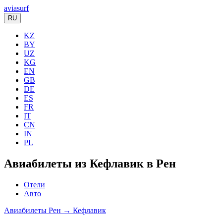
aviasurf
RU
KZ
BY
UZ
KG
EN
GB
DE
ES
FR
IT
CN
IN
PL
Авиабилеты из Кефлавик в Рен
Отели
Авто
Авиабилеты Рен → Кефлавик