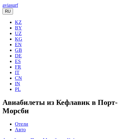
aviasurf
RU
KZ
BY
UZ
KG
EN
GB
DE
ES
FR
IT
CN
IN
PL
Авиабилеты из Кефлавик в Порт-
Морсби
Отели
Авто