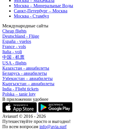
Москва – Махачкала
Москва – Минеральные Воды
Санкт-Петербург – Москва
Москва - Стамбул
Международные сайты
Cheap flights
Deutschland - Flüge
España - vuelos
France - vols
Italia - voli
中国 - 机票
USA - flights
Казахстан - авиабилеты
Беларусь - авиабилеты
Узбекистан – авиабилеты
Кыргызстан – авиабилеты
India - Flight tickets
Polska – tanie loty
В приложении удобнее
Aviasurf © 2016 - 2026
Путешествуйте просто и выгодно!
По всем вопросам
info@avia.surf