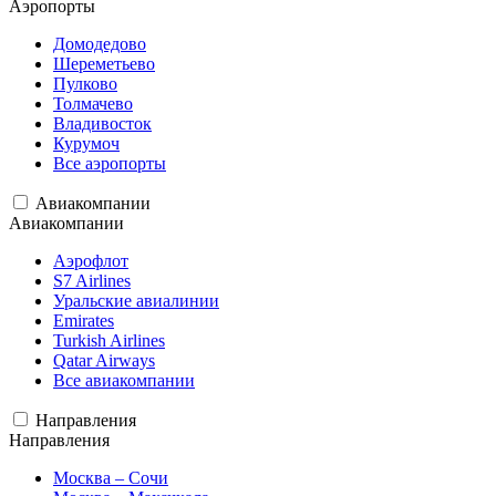
Аэропорты
Домодедово
Шереметьево
Пулково
Толмачево
Владивосток
Курумоч
Все аэропорты
Авиакомпании
Авиакомпании
Аэрофлот
S7 Airlines
Уральские авиалинии
Emirates
Turkish Airlines
Qatar Airways
Все авиакомпании
Направления
Направления
Москва – Сочи