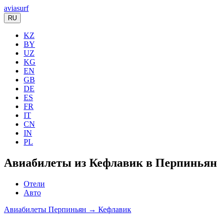
aviasurf
RU
KZ
BY
UZ
KG
EN
GB
DE
ES
FR
IT
CN
IN
PL
Авиабилеты из Кефлавик в Перпиньян
Отели
Авто
Авиабилеты Перпиньян → Кефлавик