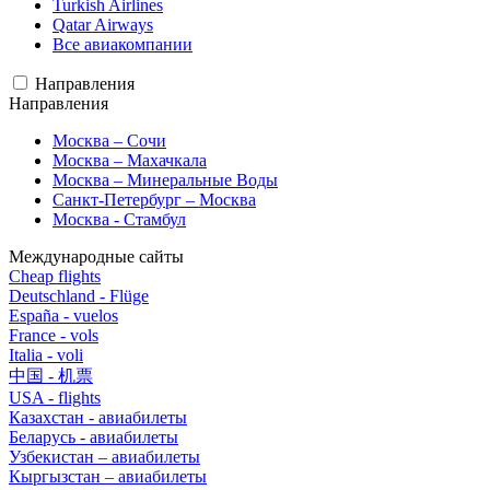
Turkish Airlines
Qatar Airways
Все авиакомпании
Направления
Направления
Москва – Сочи
Москва – Махачкала
Москва – Минеральные Воды
Санкт-Петербург – Москва
Москва - Стамбул
Международные сайты
Cheap flights
Deutschland - Flüge
España - vuelos
France - vols
Italia - voli
中国 - 机票
USA - flights
Казахстан - авиабилеты
Беларусь - авиабилеты
Узбекистан – авиабилеты
Кыргызстан – авиабилеты