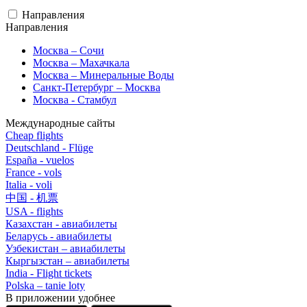
Направления
Направления
Москва – Сочи
Москва – Махачкала
Москва – Минеральные Воды
Санкт-Петербург – Москва
Москва - Стамбул
Международные сайты
Cheap flights
Deutschland - Flüge
España - vuelos
France - vols
Italia - voli
中国 - 机票
USA - flights
Казахстан - авиабилеты
Беларусь - авиабилеты
Узбекистан – авиабилеты
Кыргызстан – авиабилеты
India - Flight tickets
Polska – tanie loty
В приложении удобнее