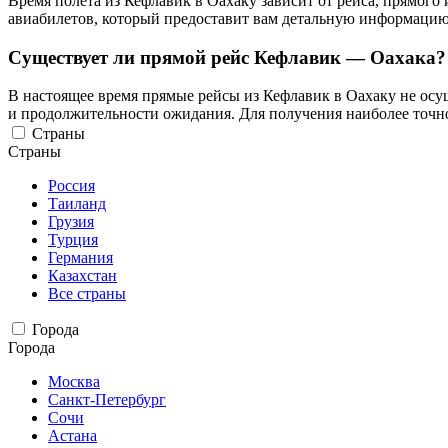
Время полета из Кефлавик в Оахаку зависит от рейса, прямог
авиабилетов, который предоставит вам детальную информацию 
Существует ли прямой рейс Кефлавик — Оахака?
В настоящее время прямые рейсы из Кефлавик в Оахаку не осущ
и продолжительности ожидания. Для получения наиболее точн
Страны
Страны
Россия
Таиланд
Грузия
Турция
Германия
Казахстан
Все страны
Города
Города
Москва
Санкт-Петербург
Сочи
Астана