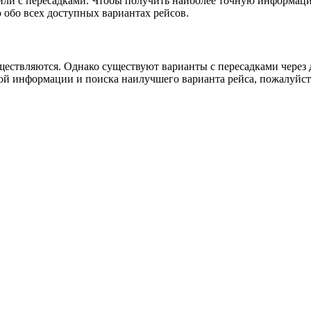
о или с пересадками. Чтобы получить наиболее точную информац
обо всех доступных вариантах рейсов.
ествляются. Однако существуют варианты с пересадками через др
ой информации и поиска наилучшего варианта рейса, пожалуйст