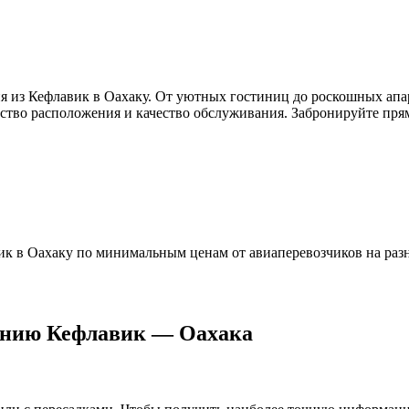
я из Кефлавик в Оахаку. От уютных гостиниц до роскошных апа
бство расположения и качество обслуживания. Забронируйте прям
к в Оахаку по минимальным ценам от авиаперевозчиков на разн
лению Кефлавик — Оахака