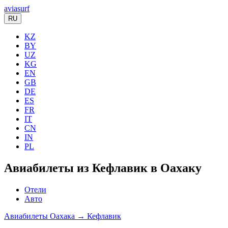
aviasurf
RU
KZ
BY
UZ
KG
EN
GB
DE
ES
FR
IT
CN
IN
PL
Авиабилеты из Кефлавик в Оахаку
Отели
Авто
Авиабилеты Оахака → Кефлавик