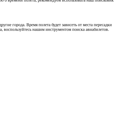
ию о времени полета, рекомендуем использовать наш поисковик
угие города. Время полета будет зависеть от места пересадки
а, воспользуйтесь нашим инструментом поиска авиабилетов.