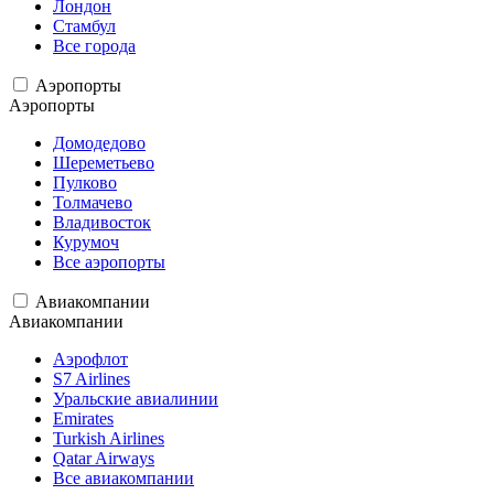
Лондон
Стамбул
Все города
Аэропорты
Аэропорты
Домодедово
Шереметьево
Пулково
Толмачево
Владивосток
Курумоч
Все аэропорты
Авиакомпании
Авиакомпании
Аэрофлот
S7 Airlines
Уральские авиалинии
Emirates
Turkish Airlines
Qatar Airways
Все авиакомпании