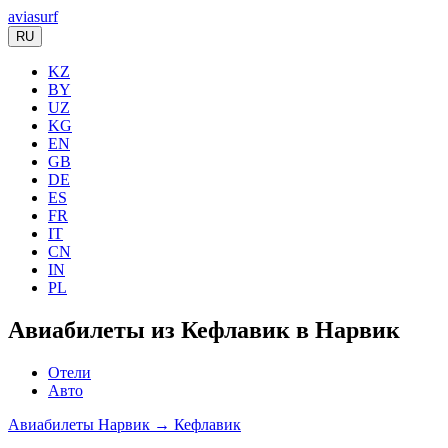
aviasurf
RU
KZ
BY
UZ
KG
EN
GB
DE
ES
FR
IT
CN
IN
PL
Авиабилеты из Кефлавик в Нарвик
Отели
Авто
Авиабилеты Нарвик → Кефлавик