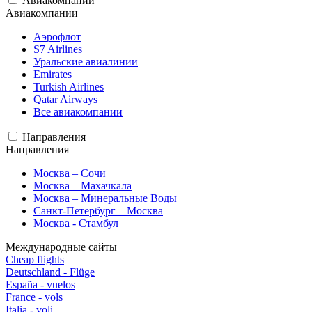
Авиакомпании
Авиакомпании
Аэрофлот
S7 Airlines
Уральские авиалинии
Emirates
Turkish Airlines
Qatar Airways
Все авиакомпании
Направления
Направления
Москва – Сочи
Москва – Махачкала
Москва – Минеральные Воды
Санкт-Петербург – Москва
Москва - Стамбул
Международные сайты
Cheap flights
Deutschland - Flüge
España - vuelos
France - vols
Italia - voli