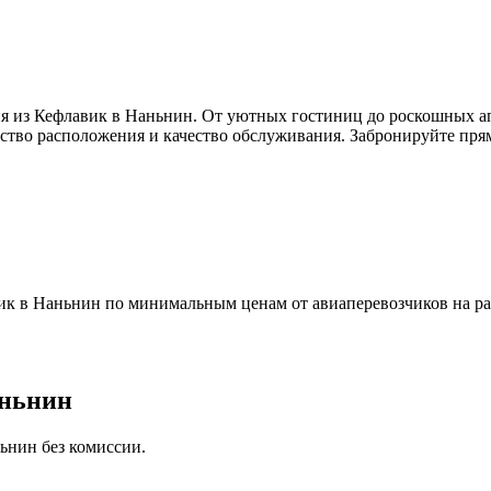
я из Кефлавик в Наньнин. От уютных гостиниц до роскошных ап
бство расположения и качество обслуживания. Забронируйте прям
к в Наньнин по минимальным ценам от авиаперевозчиков на ра
аньнин
ьнин без комиссии.