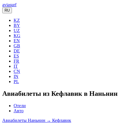
aviasurf
RU
KZ
BY
UZ
KG
EN
GB
DE
ES
FR
IT
CN
IN
PL
Авиабилеты из Кефлавик в Наньнин
Отели
Авто
Авиабилеты Наньнин → Кефлавик