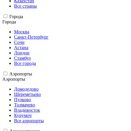
Казахстан
Все страны
Города
Города
Москва
Санкт-Петербург
Сочи
Астана
Лондон
Стамбул
Все города
Аэропорты
Аэропорты
Домодедово
Шереметьево
Пулково
Толмачево
Владивосток
Курумоч
Все аэропорты