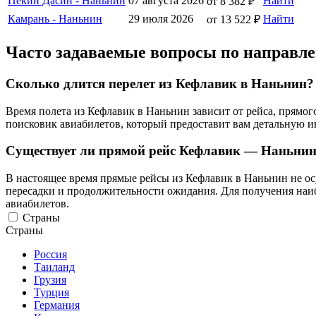
Пекин Дасин - Наньнин
07 августа 2026
Найти
от 8 382 ₽
Камрань - Наньнин
29 июля 2026
Найти
от 13 522 ₽
Часто задаваемые вопросы по направ
Сколько длится перелет из Кефлавик в Наньнин?
Время полета из Кефлавик в Наньнин зависит от рейса, прямо
поисковик авиабилетов, который предоставит вам детальную 
Существует ли прямой рейс Кефлавик — Наньни
В настоящее время прямые рейсы из Кефлавик в Наньнин не осу
пересадки и продолжительности ожидания. Для получения наи
авиабилетов.
Страны
Страны
Россия
Таиланд
Грузия
Турция
Германия