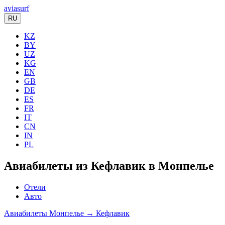
aviasurf
RU
KZ
BY
UZ
KG
EN
GB
DE
ES
FR
IT
CN
IN
PL
Авиабилеты из Кефлавик в Монпелье
Отели
Авто
Авиабилеты Монпелье → Кефлавик