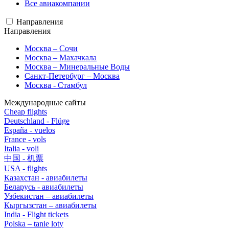
Все авиакомпании
Направления
Направления
Москва – Сочи
Москва – Махачкала
Москва – Минеральные Воды
Санкт-Петербург – Москва
Москва - Стамбул
Международные сайты
Cheap flights
Deutschland - Flüge
España - vuelos
France - vols
Italia - voli
中国 - 机票
USA - flights
Казахстан - авиабилеты
Беларусь - авиабилеты
Узбекистан – авиабилеты
Кыргызстан – авиабилеты
India - Flight tickets
Polska – tanie loty