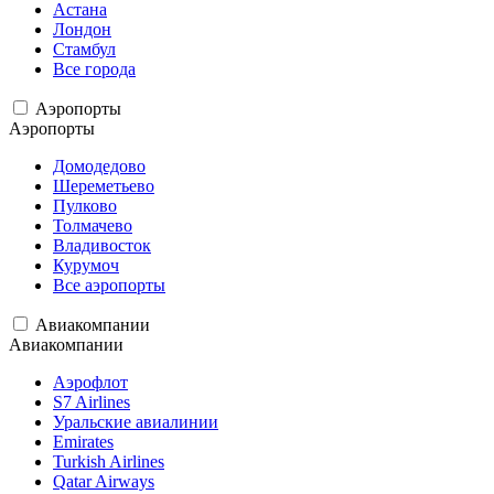
Астана
Лондон
Стамбул
Все города
Аэропорты
Аэропорты
Домодедово
Шереметьево
Пулково
Толмачево
Владивосток
Курумоч
Все аэропорты
Авиакомпании
Авиакомпании
Аэрофлот
S7 Airlines
Уральские авиалинии
Emirates
Turkish Airlines
Qatar Airways