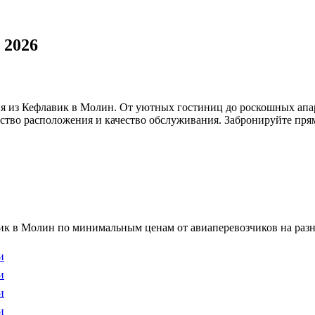
 2026
я из Кефлавик в Молин. От уютных гостиниц до роскошных апа
бство расположения и качество обслуживания. Забронируйте прям
к в Молин по минимальным ценам от авиаперевозчиков на разн
и
и
и
и