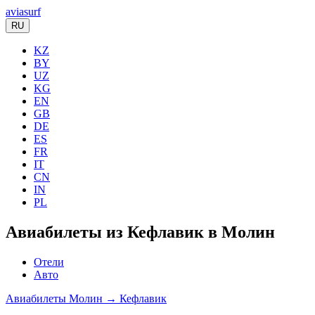
aviasurf
RU
KZ
BY
UZ
KG
EN
GB
DE
ES
FR
IT
CN
IN
PL
Авиабилеты из Кефлавик в Молин
Отели
Авто
Авиабилеты Молин → Кефлавик