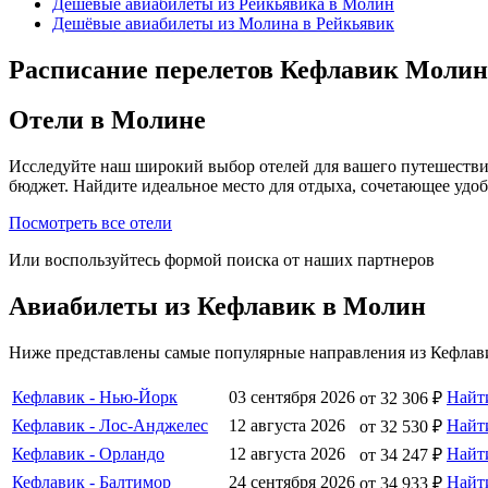
Дешёвые авиабилеты из Рейкьявика в Молин
Дешёвые авиабилеты из Молина в Рейкьявик
Расписание перелетов Кефлавик Молин
Отели в Молине
Исследуйте наш широкий выбор отелей для вашего путешестви
бюджет. Найдите идеальное место для отдыха, сочетающее удо
Посмотреть все отели
Или воспользуйтесь формой поиска от наших партнеров
Авиабилеты из Кефлавик в Молин
Ниже представлены самые популярные направления из Кефлави
Кефлавик - Нью-Йорк
03 сентября 2026
Найт
от 32 306 ₽
Кефлавик - Лос-Анджелес
12 августа 2026
Найт
от 32 530 ₽
Кефлавик - Орландо
12 августа 2026
Найт
от 34 247 ₽
Кефлавик - Балтимор
24 сентября 2026
Найт
от 34 933 ₽