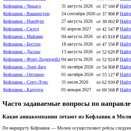
Кефлавик - Чикаго
31 августа 2026
Найт
от 37 160 ₽
Кефлавик - Вашингтон
24 сентября 2026
Найт
от 37 908 ₽
Кефлавик - Ньюбург
27 августа 2026
Найт
от 38 002 ₽
Кефлавик - Сиэтл
01 апреля 2027
Найт
от 42 547 ₽
Кефлавик - Майами
04 августа 2026
Найт
от 45 818 ₽
Кефлавик - Бостон
18 августа 2026
Найт
от 47 558 ₽
Кефлавик - Даллас
13 августа 2026
Найт
от 52 620 ₽
Кефлавик - Форт-Лодердейл
04 августа 2026
Найт
от 52 924 ₽
Кефлавик - Лонг-Бич
01 октября 2026
Найт
от 54 908 ₽
Кефлавик - Онтарио
01 октября 2026
Найт
от 55 127 ₽
Кефлавик - Сент-Луис
31 июля 2026
Найт
от 62 939 ₽
Кефлавик - Кахулуи
01 января 2027
Найт
от 69 568 ₽
Часто задаваемые вопросы по направ
Какие авиакомпании летают из Кефлавик в Мол
По маршруту Кефлавик — Молин осуществляют рейсы следующие а