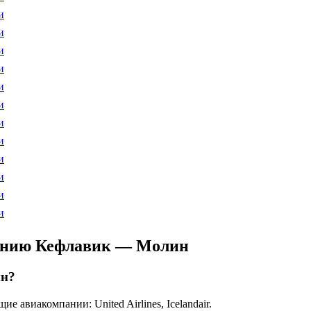
и
и
и
и
и
и
и
и
и
и
и
и
лению Кефлавик — Молин
ин?
виакомпании: United Airlines, Icelandair.