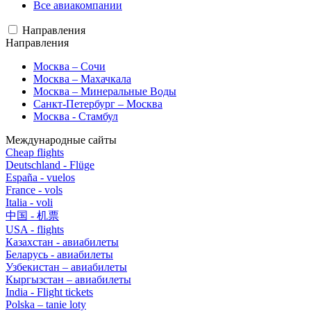
Все авиакомпании
Направления
Направления
Москва – Сочи
Москва – Махачкала
Москва – Минеральные Воды
Санкт-Петербург – Москва
Москва - Стамбул
Международные сайты
Cheap flights
Deutschland - Flüge
España - vuelos
France - vols
Italia - voli
中国 - 机票
USA - flights
Казахстан - авиабилеты
Беларусь - авиабилеты
Узбекистан – авиабилеты
Кыргызстан – авиабилеты
India - Flight tickets
Polska – tanie loty