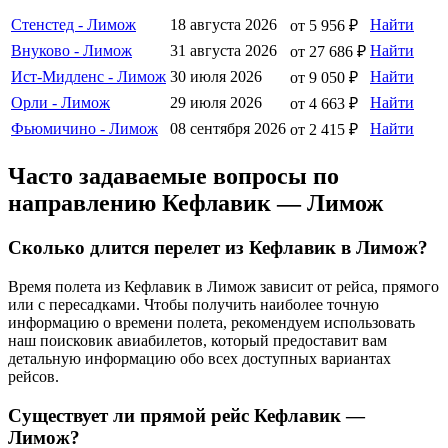
Стенстед - Лимож
18 августа 2026
Найти
от 5 956 ₽
Внуково - Лимож
31 августа 2026
Найти
от 27 686 ₽
Ист-Мидленс - Лимож
30 июля 2026
Найти
от 9 050 ₽
Орли - Лимож
29 июля 2026
Найти
от 4 663 ₽
Фьюмичино - Лимож
08 сентября 2026
Найти
от 2 415 ₽
Часто задаваемые вопросы по
направлению Кефлавик — Лимож
Сколько длится перелет из Кефлавик в Лимож?
Время полета из Кефлавик в Лимож зависит от рейса, прямого
или с пересадками. Чтобы получить наиболее точную
информацию о времени полета, рекомендуем использовать
наш поисковик авиабилетов, который предоставит вам
детальную информацию обо всех доступных вариантах
рейсов.
Существует ли прямой рейс Кефлавик —
Лимож?