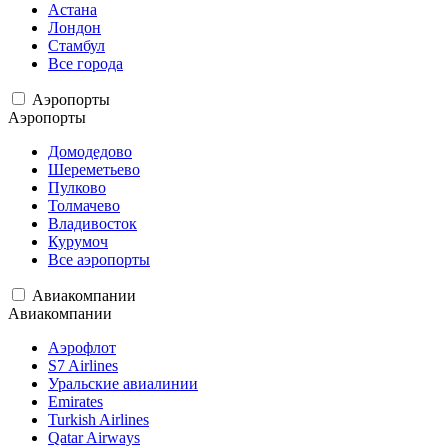
Астана
Лондон
Стамбул
Все города
Аэропорты
Аэропорты
Домодедово
Шереметьево
Пулково
Толмачево
Владивосток
Курумоч
Все аэропорты
Авиакомпании
Авиакомпании
Аэрофлот
S7 Airlines
Уральские авиалинии
Emirates
Turkish Airlines
Qatar Airways