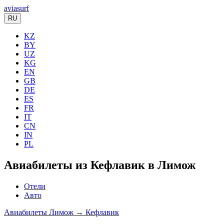
aviasurf
RU
KZ
BY
UZ
KG
EN
GB
DE
ES
FR
IT
CN
IN
PL
Авиабилеты из Кефлавик в Лимож
Отели
Авто
Авиабилеты Лимож → Кефлавик