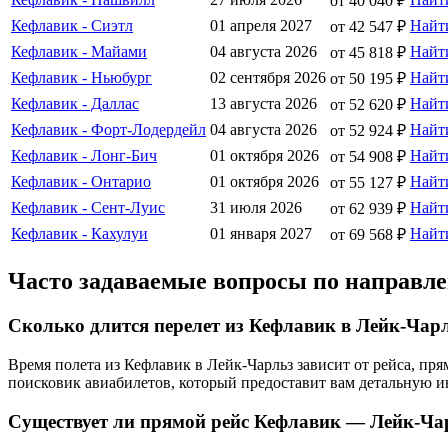
от 40 040 ₽
Кефлавик - Сиэтл
01 апреля 2027
Найт
от 42 547 ₽
Кефлавик - Майами
04 августа 2026
Найт
от 45 818 ₽
Кефлавик - Ньюбург
02 сентября 2026
Найт
от 50 195 ₽
Кефлавик - Даллас
13 августа 2026
Найт
от 52 620 ₽
Кефлавик - Форт-Лодердейл
04 августа 2026
Найт
от 52 924 ₽
Кефлавик - Лонг-Бич
01 октября 2026
Найт
от 54 908 ₽
Кефлавик - Онтарио
01 октября 2026
Найт
от 55 127 ₽
Кефлавик - Сент-Луис
31 июля 2026
Найт
от 62 939 ₽
Кефлавик - Кахулуи
01 января 2027
Найт
от 69 568 ₽
Часто задаваемые вопросы по направл
Сколько длится перелет из Кефлавик в Лейк-Чар
Время полета из Кефлавик в Лейк-Чарльз зависит от рейса, п
поисковик авиабилетов, который предоставит вам детальную 
Существует ли прямой рейс Кефлавик — Лейк-Ча