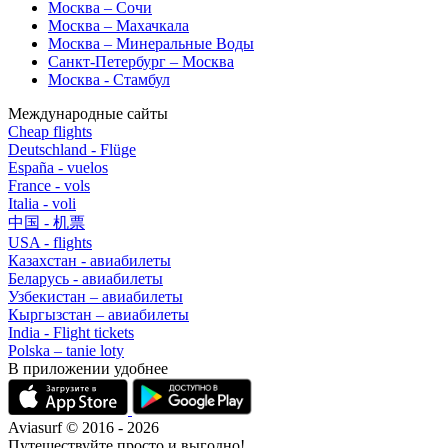
Москва – Сочи
Москва – Махачкала
Москва – Минеральные Воды
Санкт-Петербург – Москва
Москва - Стамбул
Международные сайты
Cheap flights
Deutschland - Flüge
España - vuelos
France - vols
Italia - voli
中国 - 机票
USA - flights
Казахстан - авиабилеты
Беларусь - авиабилеты
Узбекистан – авиабилеты
Кыргызстан – авиабилеты
India - Flight tickets
Polska – tanie loty
В приложении удобнее
Aviasurf © 2016 - 2026
Путешествуйте просто и выгодно!