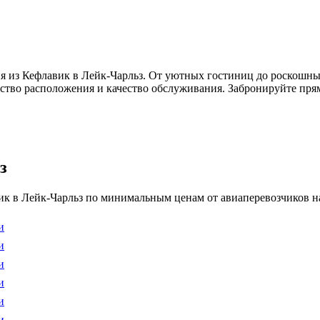
я из Кефлавик в Лейк-Чарльз. От уютных гостиниц до роскошны
бство расположения и качество обслуживания. Забронируйте прям
з
к в Лейк-Чарльз по минимальным ценам от авиаперевозчиков на
и
и
и
и
и
и