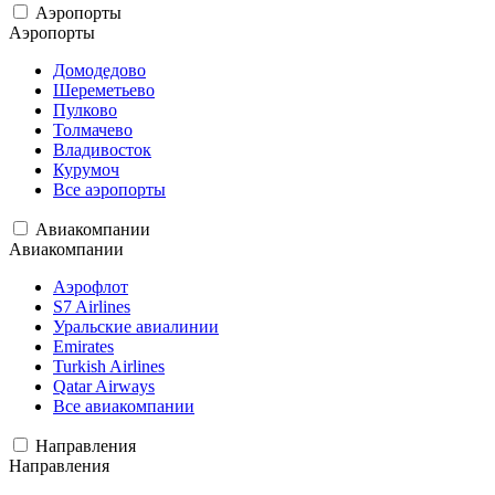
Аэропорты
Аэропорты
Домодедово
Шереметьево
Пулково
Толмачево
Владивосток
Курумоч
Все аэропорты
Авиакомпании
Авиакомпании
Аэрофлот
S7 Airlines
Уральские авиалинии
Emirates
Turkish Airlines
Qatar Airways
Все авиакомпании
Направления
Направления