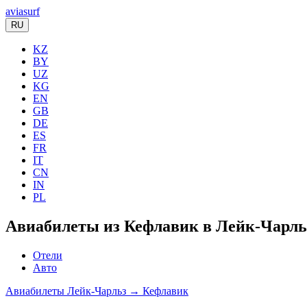
aviasurf
RU
KZ
BY
UZ
KG
EN
GB
DE
ES
FR
IT
CN
IN
PL
Авиабилеты из Кефлавик в Лейк-Чарль
Отели
Авто
Авиабилеты Лейк-Чарльз → Кефлавик