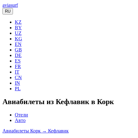
aviasurf
RU
KZ
BY
UZ
KG
EN
GB
DE
ES
FR
IT
CN
IN
PL
Авиабилеты из Кефлавик в Корк
Отели
Авто
Авиабилеты Корк → Кефлавик