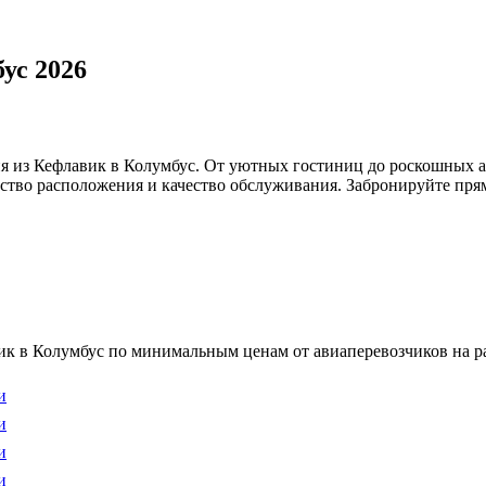
ус 2026
я из Кефлавик в Колумбус. От уютных гостиниц до роскошных а
бство расположения и качество обслуживания. Забронируйте прям
к в Колумбус по минимальным ценам от авиаперевозчиков на ра
и
и
и
и