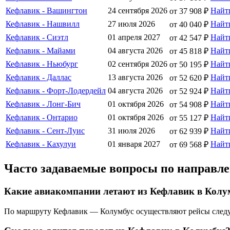
Кефлавик - Вашингтон
24 сентября 2026
Найт
от 37 908 ₽
Кефлавик - Нашвилл
27 июля 2026
Найт
от 40 040 ₽
Кефлавик - Сиэтл
01 апреля 2027
Найт
от 42 547 ₽
Кефлавик - Майами
04 августа 2026
Найт
от 45 818 ₽
Кефлавик - Ньюбург
02 сентября 2026
Найт
от 50 195 ₽
Кефлавик - Даллас
13 августа 2026
Найт
от 52 620 ₽
Кефлавик - Форт-Лодердейл
04 августа 2026
Найт
от 52 924 ₽
Кефлавик - Лонг-Бич
01 октября 2026
Найт
от 54 908 ₽
Кефлавик - Онтарио
01 октября 2026
Найт
от 55 127 ₽
Кефлавик - Сент-Луис
31 июля 2026
Найт
от 62 939 ₽
Кефлавик - Кахулуи
01 января 2027
Найт
от 69 568 ₽
Часто задаваемые вопросы по направл
Какие авиакомпании летают из Кефлавик в Колу
По маршруту Кефлавик — Колумбус осуществляют рейсы следующие а