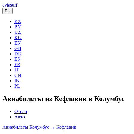
aviasurf
RU
KZ
BY
UZ
KG
EN
GB
DE
ES
FR
IT
CN
IN
PL
Авиабилеты из Кефлавик в Колумбус
Отели
Авто
Авиабилеты Колумбус → Кефлавик