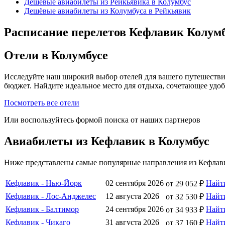
Дешёвые авиабилеты из Рейкьявика в Колумбус
Дешёвые авиабилеты из Колумбуса в Рейкьявик
Расписание перелетов Кефлавик Колумб
Отели в Колумбусе
Исследуйте наш широкий выбор отелей для вашего путешестви
бюджет. Найдите идеальное место для отдыха, сочетающее удо
Посмотреть все отели
Или воспользуйтесь формой поиска от наших партнеров
Авиабилеты из Кефлавик в Колумбус
Ниже представлены самые популярные направления из Кефлави
Кефлавик - Нью-Йорк
02 сентября 2026
Найт
от 29 052 ₽
Кефлавик - Лос-Анджелес
12 августа 2026
Найт
от 32 530 ₽
Кефлавик - Балтимор
24 сентября 2026
Найт
от 34 933 ₽
Кефлавик - Чикаго
31 августа 2026
Найт
от 37 160 ₽