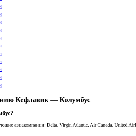
и
и
и
и
и
и
и
и
и
и
и
ению Кефлавик — Колумбус
мбус?
виакомпании: Delta, Virgin Atlantic, Air Canada, United Airline