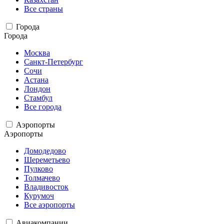
Все страны
Города
Города
Москва
Санкт-Петербург
Сочи
Астана
Лондон
Стамбул
Все города
Аэропорты
Аэропорты
Домодедово
Шереметьево
Пулково
Толмачево
Владивосток
Курумоч
Все аэропорты
Авиакомпании